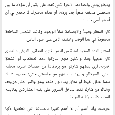
يتجاوزونني واحدا بعد الآخر! لكني كنت على يقين أن هؤلاء ما بين
متحمس سيقف متعباً بعد برهة، أو عداء محترف لا يجدر بي أن
أحشر أنفي بأنفه!
كان المنظر جميلاً والابتسامة تملأ الوجوه، وكانت الشمس الساطعة
محمودةً في هذا الوقت وخفيفة الظل على جلود الناس.
استمر العدو السعيد لفترة من الزمن، تنوع العدائين العرقي والعمري
كان عجيباً جدا. والكثير منهم شاركوا دعما لمنظماتٍ أو أنشطةٍ
خيرية. أرى بعضهم شاركوا من بريطانيا من جمعيات خيرية محلية
تعنى بالسرطان وغيره، وبعضهم من جامعتي حتى! بعضهم شارك
دعما لطفل لقيط أو معاق يتبادلون دفعه وهو جالس على عربيته.
وهناك من شارك فقط ليدخل السرور على بقية المشاركين بملابسه
المضحكة وحركاته الغريبة.
حرصت وأنا أعدو أن لا أهتم كثيرا بالمسافة التي قطعتها لأنها