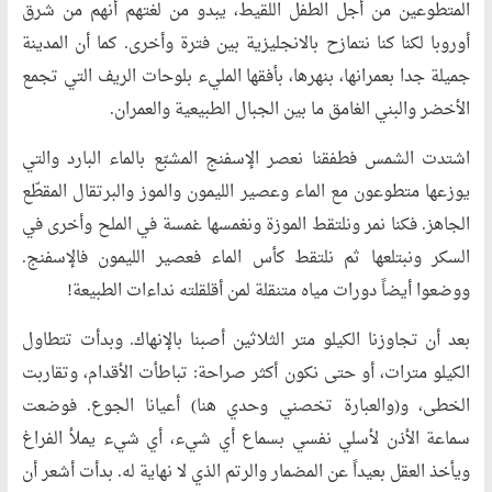
المتطوعين من أجل الطفل اللقيط، يبدو من لغتهم أنهم من شرق
أوروبا لكنا كنا نتمازح بالانجليزية بين فترة وأخرى. كما أن المدينة
جميلة جدا بعمرانها، بنهرها، بأفقها المليء بلوحات الريف التي تجمع
الأخضر والبني الغامق ما بين الجبال الطبيعية والعمران.
اشتدت الشمس فطفقنا نعصر الإسفنج المشبّع بالماء البارد والتي
يوزعها متطوعون مع الماء وعصير الليمون والموز والبرتقال المقطّع
الجاهز. فكنا نمر ونلتقط الموزة ونغمسها غمسة في الملح وأخرى في
السكر ونبتلعها ثم نلتقط كأس الماء فعصير الليمون فالإسفنج.
ووضعوا أيضاً دورات مياه متنقلة لمن أقلقلته نداءات الطبيعة!
بعد أن تجاوزنا الكيلو متر الثلاثين أصبنا بالإنهاك. وبدأت تتطاول
الكيلو مترات، أو حتى نكون أكثر صراحة: تباطأت الأقدام، وتقاربت
الخطى، و(والعبارة تخصني وحدي هنا) أعيانا الجوع. فوضعت
سماعة الأذن لأسلي نفسي بسماع أي شيء، أي شيء يملأ الفراغ
ويأخذ العقل بعيداً عن المضمار والرتم الذي لا نهاية له. بدأت أشعر أن