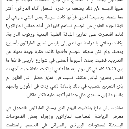
الماراثون يجب أن لا تحتوي على جري لمسافات طويلة لم يعتد
عليها الجسم لأن ذلك يضعف من قدرة التحمل أثناء الماراثون أكثر
مما ينفعه. ونصبحة أخرى قرأتها كانت غريبة بعض الشيء وهي أن
قوة الجزء العلوي من الجسم تساهم كثيرا في أداء عدائي الماراثون!
لذلك اقتصرت على تمارين اللياقة القلبية البدنية وركوب الدراجة.
وكانت رحلتي بالدراجة من لندن إلى باريس تسبق الماراثون بأسبوع
ونصف ولم تكن منهكة للجسم فأظنها كانت فكرة جيدة بديلة عن
التدريب. قضيت بعدها أسبوعاً أتمشى في شوارع باريس قاطعا ما
بين 20-30 كلم في كل يوم. بعدها أظنني ارتكبت غلطة حيث أجهدت
نفسي بتمرينٍ لياقي مكثف تسبب في تمزق عضلي في الظهر. لم
يكن التمرين يتسبب في ذلك بالعادة لكني زدت في الأوزان والجهد
والسرعة إلى مستوى عالٍ جدا لم أتعود عليه فكان ماكان.
سافرت إلى براغ وقضيت اليوم الذي يسبق الماراثون بالتجول في
معرض الرياضة المصاحب للماراثون وإجراء بعض الفحوصات
البسيطة لمستويات البروتين والسوائل في الجسم. واستلمت