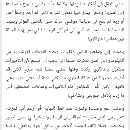
غاص العقل في أفكار لا قاع لها، وكأنما بدأت نفسي بالبوح بأسرارها
إلى نفسها! وصفي يبدو غبيا بعض الشيء لكني لم أجد وصفاً آخر.
أو ربما لم يتح لي صياغة موقفي آنذاك حتى تلاشى المؤثر وبقيت
النتيجة فقط. ومما طمأنني أني لم أكن الوحيد الذي يمر بهذه الحالة
بين عدائي الماراثون!
وصلت إلى جماهير الناس وتغيرت وحدة اللوحات الإرشادية من
الكيلومتر إلى المتر. تذكرت حينها أني يجب أن أتبسم لأن الكاميرات
ستكون بانتظاري، وكنت وقتها أمشي مشيا شبه سريع لكني قد
أبقيت مخزونا من طاقة الجري ما يكفي لمئة أو مئتي متر، وهي
كافية – بإذن الله – للتظاهر أمام الكاميرات وهتافات المصفقين أني
ما زلت بكامل حيويتي ونشاطي!
وصلت، نعم وصلت! وقفزت عند خط النهاية -أو أزعم أني قفزت-
*جزء من النص مفقود* ثم قلدوني الوسام والتقطوا لي بعض الصور
وخرجت بعدها تالف الجسد أبحث عن سائق أجرة يوقفني غاضبا