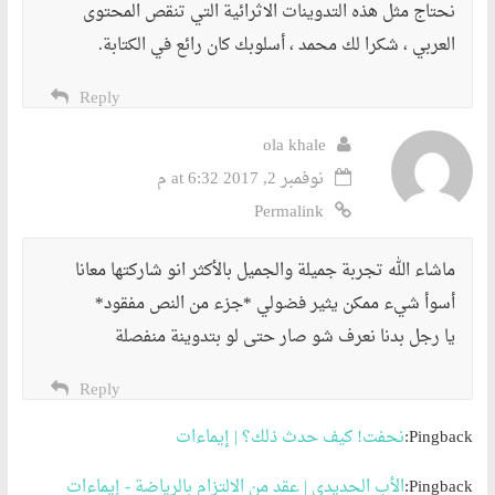
نحتاج مثل هذه التدوينات الاثرائية التي تنقص المحتوى
العربي ، شكرا لك محمد ، أسلوبك كان رائع في الكتابة.
Reply
ola khale
نوفمبر 2, 2017 at 6:32 م
Permalink
ماشاء الله تجربة جميلة والجميل بالأكثر انو شاركتها معانا
أسوأ شيء ممكن يثير فضولي *جزء من النص مفقود*
يا رجل بدنا نعرف شو صار حتى لو بتدوينة منفصلة
Reply
Pingback:
نحفت! كيف حدث ذلك؟ | إيماءات
Pingback:
الأب الحديدي | عقد من الالتزام بالرياضة - إيماءات