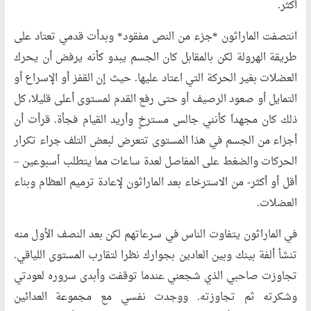
أكثر.
انتصفت الماراثون *جزء من النص مفقود* وبدأت قدمي تعتاد على
طريقة الهرولة لكن بالمقابل كان الجسم يبدو كأنه يرفض أن يحرك
العضلات بغير الحركة التي اعتاد عليها. حيث إن القفز أو الإسراع أو
التمايل أو صعود الرصيف أو حتى رفع القدم لمستوى أعلى قليلا، كل
ذلك كان مجهداَ كأنني جالس مسترخٍ وأريد القيام فجأة. قرأت أن
أجزاء من الجسم في هذا المستوى تتعرض لبعض التلف جراء تكرار
الحركات والضغط على المفاصل لعدة ساعات مما يتطلب أسبوعين –
أقل أو أكثر- من الاسترخاء بعد الماراثون لإعادة ترميم العظام وبناء
العضلات.
في الماراثون يتفاوت الناس في سرعاتهم لكن بعد النصف الأول منه
تنشأ ألفة بينك وبين العادين بجوارك نظرا لتقارب المستوى اللياقي.
تجاوزت صاحبي الذي شجعني عندما توقفت وأبدى سروره لعودتي
وشكرته ثم تجاوزته. ووجدت نفسي مع مجموعة العدائين