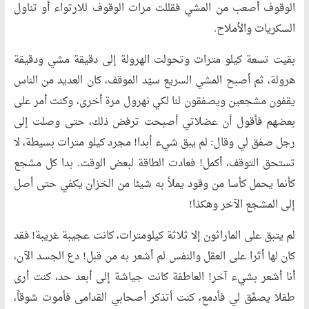
الوقوف أصعب من المشي فقللت مرات الوقوف للارتواء أو تناول
السكريات والأملاح.
بقيت تسعة كيلو مترات وتحولت الهرولة إلى دقيقة مشي ودقيقة
هرولة، ثم أصبح المشي السريع سيّد الموقف، كان العديد من الناس
يقفون مشجعين ويصفقون لنا لكي نهرول مرة أخرى، وكنت أمر على
بعضهم فأقول أن عضلاتي أصبحت ترفض ذلك، حتى وصلت إلى
رجل صفق لي وقال: لم يبق شيء أبدا! مجرد كيلو مترات بسيطة، لا
تستحق التوقف، أكمل! فعادت الطاقة لبعض الوقت. بدا كل مشجع
كأنما يحمل كأسا من وقود يملأ به شيئا من الخزان يكفي حتى أصل
إلى المشجع الآخر وهكذا!
لم يتبق على الماراثون إلا ثلاثة كيلومترات، كانت عجيبة غريبة! فقد
كان لها أثرا على العقل والنفس لم أشعر به من قبل! دع الجسد الآن،
أنا أشعر بشيء آخر! العاطفة كانت جياشة إلى أبعد حد، كنت أرى
طفلا يصفّق لي فأدمع، كنت أتذكر أصحابي القدامى فأموت شوقاً،