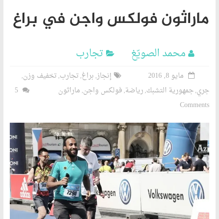
ماراثون فولكس واجن في براغ
محمد الصويّغ
تجارب
مايو 8, 2016
إنجاز
براغ
تجارب
تخفيف وزن
,
,
,
,
جري
جمهورية التشبك
رياضة
فولكس واجن
ماراثون
5
,
,
,
,
Comments