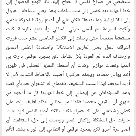
ستضعني في صراع نفسي لا أحتاج إليه، فأنا أتوقع الوصول إلى
خط النهاية بعد خمس إلى ست ساعات وهذا يعني ببساطة: “هروِل
إلى اللا نهائية وما بعدها” فكان عليّ أن أصنع روتينا لحركة قدميّ
وأثبّت السرعة ثم أنسى جزئي السفلي وأستمتع بالرحلة. كنت
مستمتعاً مندمجاً حتى وصلت إلى الكيلو الخامس عشر حيث قررت
التوقف لعمل بعض تمارين الاستطالة واستعادة النفَس العميق
وارتشاف الماء ثم العودة بكل نشاط. لكن بمجرد توقفي دارت بي
الدنيا وفقدت توازني وكدت أن أسقط! التمزق العضلي في ظهري
أخذ يوالي طعناته ويجمّد حركتي! أصبت بالإحباط الشديد لأني لا
أريد التوقف لهذا السبب السخيف، فقدماي لم تشعران بعد بأي تعب
وهما المسؤولتان عن إيصالي إلى خط النهاية! كل ما أرجوه من
ظهري أن يبقيني منتصبا فقط! مر بجانبي عدّاء لطيف ربّت على
كتفي وشجعني على الاستمرار فكنت بالكاد أجمع النفس لأرد عليه.
حاولت حل المشكلة وإكمال العدو ووصلت إلى حل، استطعت أن
أعدو مرة أخرى لكن بمجرد توقفي أو التفاتي إلى الوراء يشتد الألم