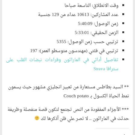
وقت الانطلاق: التاسعة صباحا
عدد المشاركين: 10613 عداء من 129 جنسية
زمن الوصول: 5:40:09
الزمن الحقيقي: 5:33:01
ترتيبي حسب زمن الوصول: 5355
ترتيبي في فئتي (مهندسون متوسطو العمر): 197
تفاصيل أدائي في الماراثون وقراءات نبضات القلب على
سترافا Strava
** السيد بطاطس مستعارة من تعبير انجليزي مشهور حيث يسمون
نمط الحياة الكسول بـ Couch potato
*** الأجزاء المفقودة من النص تجتمع لتكون قصة منفصلة وظريفة
حدثت في الماراثون .. لا تصر علي فلن أذكرها لك