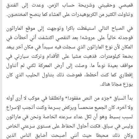
قميصي وحقيبتي وشريحة حساب الزمن. وعدت إلى الفندق
وتناولت الكثير من الكربوهيدرات على العشاء كما ينصح المختصون.
في الصباح التالي استيقظت باكرا وتوجهت إلى موقع الماراثون
فوجدته خالياً على عروشه! بعد التقصي اكتشفت أني أخطأت في
المكان لأن نوع الماراثون الذي سجلت فيه سيبدأ في مكان آخر يبعد
بضعة كيلومترات. فذهبت مشيا على الأقدام وتركت سيارتي في
مواقف بعيدة نوعاً ما. وصلت إلى أرض المعركة لكني لم أتناول
إفطاري كما كنت أخطط، فعوضت ذلك بتناول الحليب الذي كان
يوزع مجانا هناك.
بدأ السباق *جزء من النص مفقود!* وانطلقنا في موكب لا أرى أوله
ولا آخره. كان الجميع متحمساً ويركض بسرعة وكنت أتجنب الإسراع
لسبب بسيط وهو أن لكل عداء سرعته الخاصة ونحن في ماراثون
وليس في سباق. فكنت أحاول الحفاظ على مستوى سرعتي الخاص
وكان ذلك محبطا حيث أنني أصبحت أضايق الناس الذين