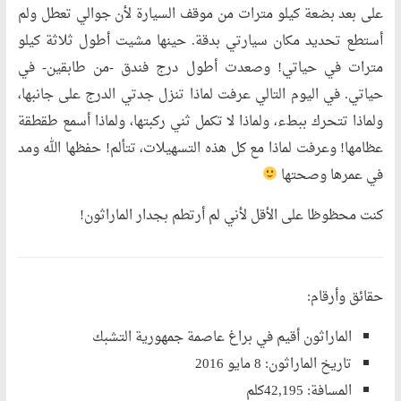
على بعد بضعة كيلو مترات من موقف السيارة لأن جوالي تعطل ولم
أستطع تحديد مكان سيارتي بدقة. حينها مشيت أطول ثلاثة كيلو
مترات في حياتي! وصعدت أطول درج فندق -من طابقين- في
حياتي. في اليوم التالي عرفت لماذا تنزل جدتي الدرج على جانبها،
ولماذا تتحرك ببطء، ولماذا لا تكمل ثني ركبتها، ولماذا أسمع طقطقة
عظامها! وعرفت لماذا مع كل هذه التسهيلات، تتألم! حفظها الله ومد
في عمرها وصحتها
كنت محظوظا على الأقل لأني لم أرتطم بجدار الماراثون!
حقائق وأرقام:
الماراثون أقيم في براغ عاصمة جمهورية التشبك
تاريخ الماراثون: 8 مايو 2016
المسافة: 42,195كلم