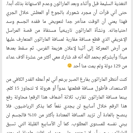
التغذية السليمة قبل وأثناء وبعد الماراثون وعدم الاستهانة بذلك أبدا.
حتى أني قرأت أن مجرد شعورك بالجوع أو العطش خلال الجري
فهذا يعني أن الوقت متأخر جدا لتعويض ما فقده الجسم وسد
احتياجاته. ونشأة الماراثون تاريخياً مستقاة من قصة المراسل
الإغريقي الذي قطع مسافة مقاربة لمسافة الماراثون المتعارف عليها
من أرض المعركة إلى أثينا لإعلان هزيمة الفرس. ثم سقط بعدها
ميتاً! وأبشركم بحمد الله أنه قد شارك معي أكثر من عشرة آلاف عداء
من 129 دولة ولم يمت منا أحد
كنت أنتظر الماراثون بفارغ الصبر برغم أني لم أعطه القدر الكافي من
الاستعداد، فأطول مسافة قطعتها عدواً أو هرولة لا تتجاوز 15 كلم.
بينما مسافة الماراثون تقارب ثلاثة أضعاف هذا الرقم! محاولة رفع
هذا الرقم خلال أسابيع لن يجدي نفعاً كما يذكر الرياضيون. فلا
ينصح بالعادة أن تزيد المسافة المعتادة بأكثر من 10% فالجسم لن
يبني نفسه للمستوى المطلوب. كما أن الأسابيع القليلة التي تسبق