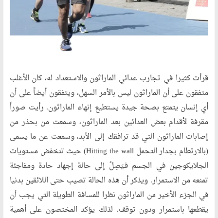
قرأت كثيرا في تجارب عدائي الماراثون والاستعداد له، كان الأغلب
متفقون على أن الماراثون ليس بالأمر السهل، ويتفقون أيضاً على أن
أي إنسان يتمتع بصحة جيدة يستطيع إنهاء الماراثون. رأيت صوراً
مقرفة لأقدام بعض العدائين بعد الماراثون، وسمعت من بحذر من
إصابات الماراثون التي قد ترافقك إلى الأبد، وسمعت عن ما يسمى
(بالارتطام بجدار التحمل Hitting the wall) حيث تنخفض مستويات
الجلايكوجين في الجسم فـيَصِلُ إلى حالة إجهاد حادة ومفاجئة
تمنعه من الاستمرار. ويذكر أن هذه الحالة تصيب حتى اللائقين بدنيا
في الجزء الأخير من الماراثون نظرا للمسافة الطويلة التي يجب أن
يقطعها باستمرار ودون توقف. لذلك يؤكد المختصون على أهمية