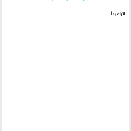
اترك رداً