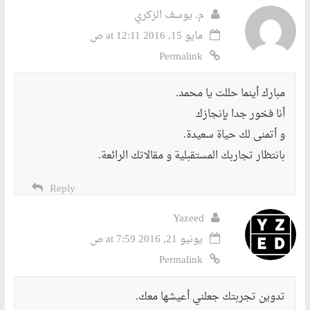
م. يوسف الزكري
مايو 15, 2016 at 12:11 ص
Permalink
مبارك أينما حللت يا محمد.
أنا فخور جدا بإنجازك
و أتمنى لك حياة سعيدة.
بانتظار تجاربك المستقبلية و مقالاتك الرائعة.
Reply
Yazeed
يونيو 21, 2016 at 7:59 ص
Permalink
تدوين تجربتك جعلني أعيشها معك.