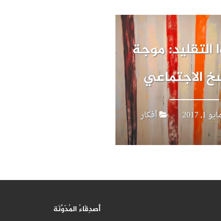
 التقليد: موجة
سخ الاجتماعي
يو 1, 2017
أفكار
أَصدِقَاءُ المُدّوَّنَة