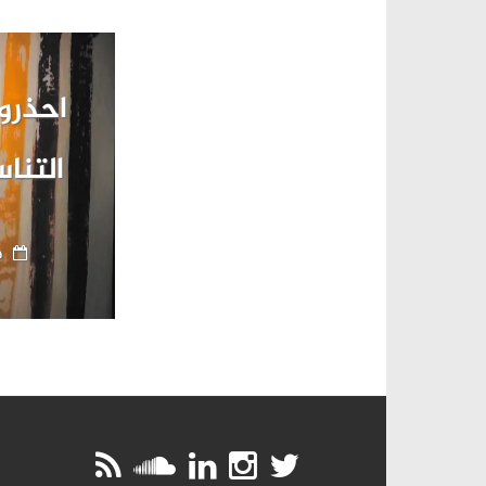
احذروا
التنا
ما